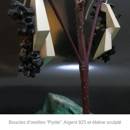
Boucles d’oreilles “Pyrite”. Argent 925 et ébène sculpté