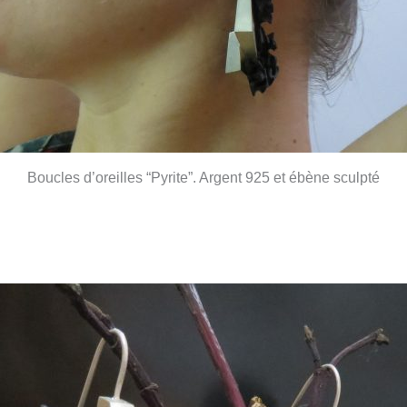
Boucles d’oreilles “Pyrite”. Argent 925 et ébène sculpté